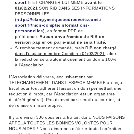
sport.fr
ET CHARGER LUI-MEME
avant le
01/02/2021
SON RIB DANS SES INFORMATIONS
PERSONNELLES
(
https://elangymniquecourbevoie.comiti-
sport.fr/mon-compte/informations-
personnelles
)
, en format PDF de
préférence.
Aucun envoi/remise de RIB en
version papier ou par e-mail ne sera traité.
Si remboursement demandé,
mais RIB non chargé
dans l’espace membre Comiti au 01/02/2021
, alors
la réduction sera automatiquement un don à 100%
à l’Association.
L’Association délivrera, exclusivement par
TELECHARGEMENT DANS L’ESPACE MEMBRE un reçu
fiscal pour tout adhérent faisant un don (permettant une
réduction d’impôt, car l’Association est un organisme
d’intérêt général). Pas d’envoi par e-mail ou courrier, ni
de remise en main propre.
Il y a environ 300 dossiers à traiter, donc NOUS FAISONS
APPEL A TOUTES LES BONNES VOLONTES POUR
NOUS AIDER ! Nous aimerions clôturer toute l’opération